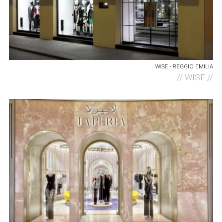
WISE - REGGIO EMILIA
//
WISE //