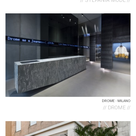
//
STEFANIA MODE //
DROME - MILANO
//
DROME //