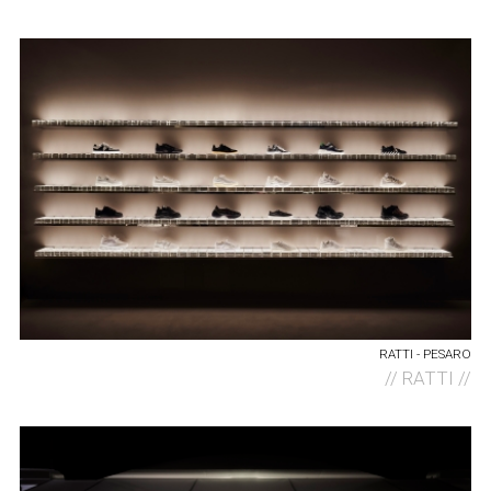
RATTI - PESARO
//
RATTI //