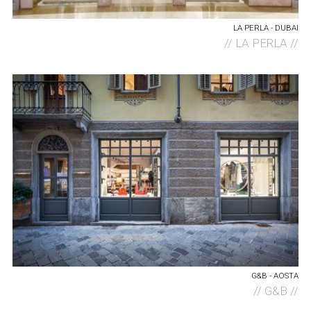
LA PERLA - DUBAI
//
LA PERLA //
G&B - AOSTA
//
G&B //