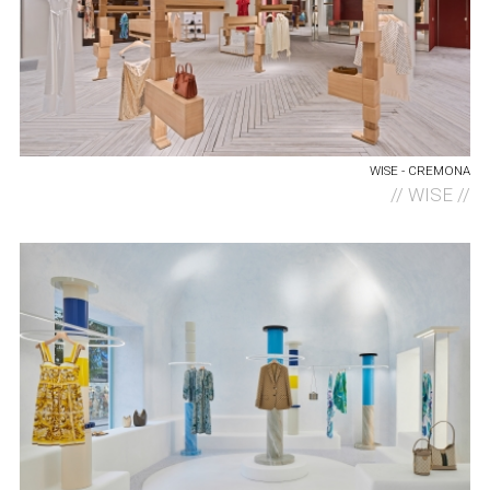
WISE - CREMONA
//
WISE //