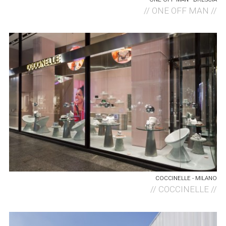
//
ONE OFF MAN //
COCCINELLE - MILANO
//
COCCINELLE //