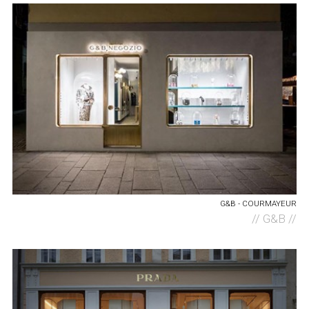
G&B - COURMAYEUR
//
G&B //